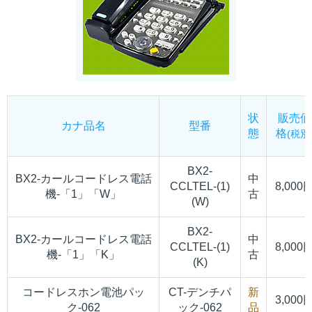
状
販売価
カナ品名
型番
態
格
(税別
BX2-
BX2-カールコードレス電話
中
CCLTEL-(1)
8,000
機-「1」「W」
古
(W)
BX2-
BX2-カールコードレス電話
中
CCLTEL-(1)
8,000
機-「1」「K」
古
(K)
コードレスホン電池パッ
CT-デンチパ
新
3,000
ク-062
ック-062
品