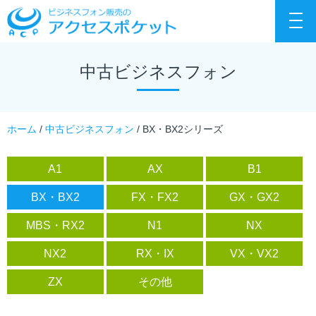
toggl
navig
中古ビジネスフォン
ホーム
/
中古ビジネスフォン
/ BX・BX2シリーズ
A1
AX
B1
BX・BX2
FX・FX2
GX・GX2
MBS・RX2
N1
NX
NX2
RX・IX
VX・VX2
ZX
その他