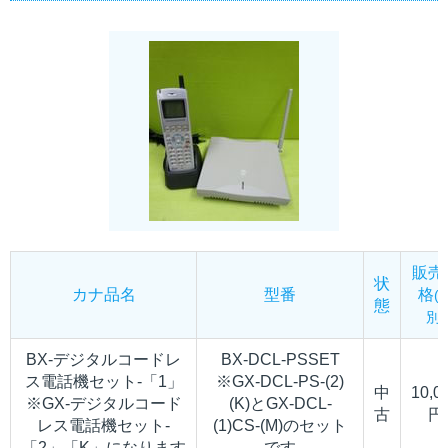
販売
状
カナ品名
型番
格
(
態
別)
BX-デジタルコードレ
BX-DCL-PSSET
ス電話機セット-「1」
※GX-DCL-PS-(2)
中
10,0
※GX-デジタルコード
(K)とGX-DCL-
古
円
レス電話機セット-
(1)CS-(M)のセット
「2」「K」になります
です