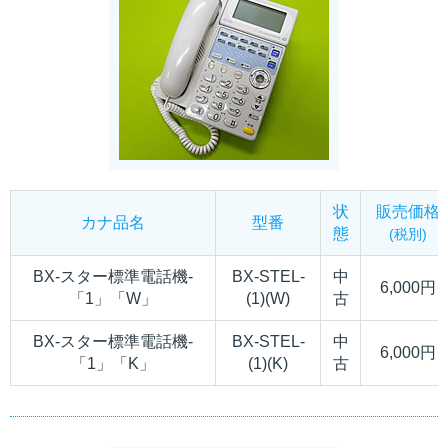
状
販売価格
カナ品名
型番
態
(税別)
BX-スター標準電話機-
BX-STEL-
中
6,000円
「1」「W」
(1)(W)
古
BX-スター標準電話機-
BX-STEL-
中
6,000円
「1」「K」
(1)(K)
古