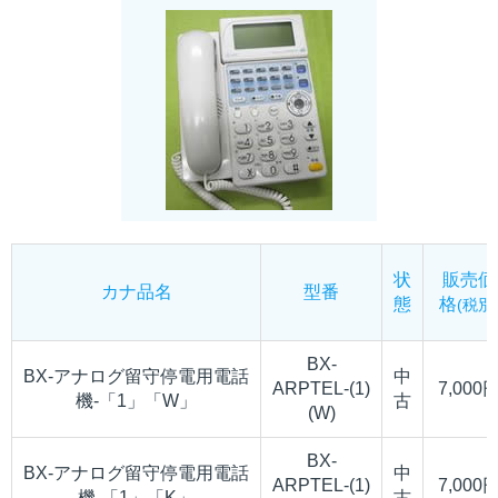
状
販売価
カナ品名
型番
態
格
(税別
BX-
BX-アナログ留守停電用電話
中
ARPTEL-(1)
7,000
機-「1」「W」
古
(W)
BX-
BX-アナログ留守停電用電話
中
ARPTEL-(1)
7,000
機-「1」「K」
古