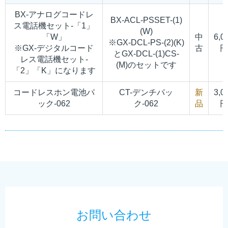
BX-アナログコードレ
BX-ACL-PSSET-(1)
ス電話機セット-「1」
(W)
「W」
中
6,0
※GX-DCL-PS-(2)(K)
※GX-デジタルコード
古
円
とGX-DCL-(1)CS-
レス電話機セット-
(M)のセットです
「2」「K」になります
コードレスホン電池パ
CT-デンチパッ
新
3,0
ック-062
ク-062
品
円
お問い合わせ