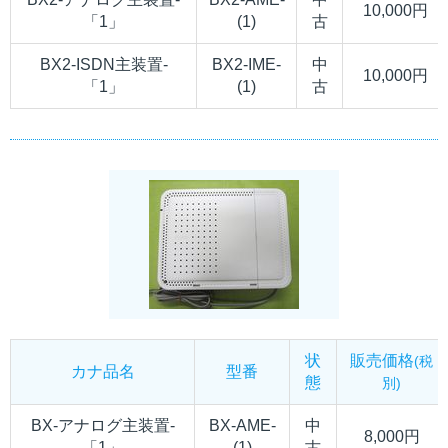
10,000円
「1」
(1)
古
BX2-ISDN主装置-
BX2-IME-
中
10,000円
「1」
(1)
古
状
販売価格
(税
カナ品名
型番
態
別)
BX-アナログ主装置-
BX-AME-
中
8,000円
「1」
(1)
古