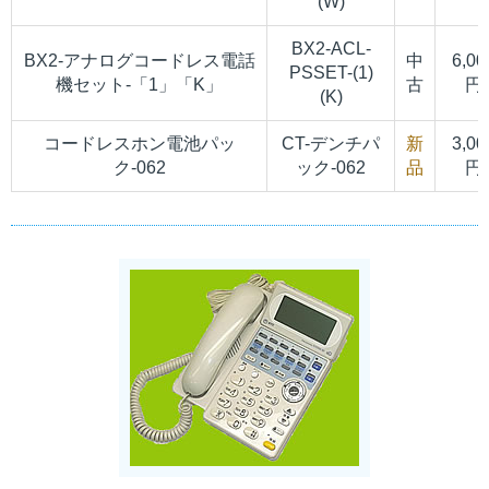
(W)
BX2-ACL-
BX2-アナログコードレス電話
中
6,00
PSSET-(1)
機セット-「1」「K」
古
円
(K)
コードレスホン電池パッ
CT-デンチパ
新
3,00
ク-062
ック-062
品
円