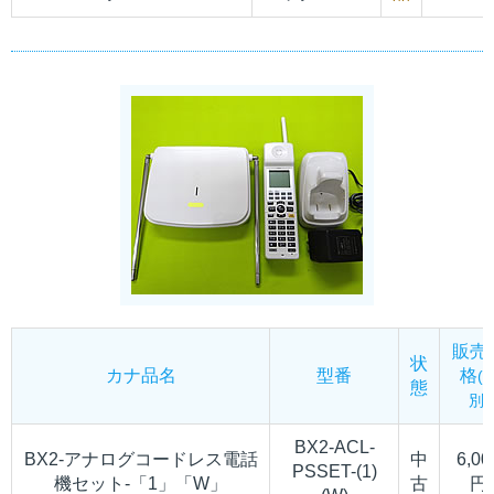
販売
状
カナ品名
型番
格
(
態
別)
BX2-ACL-
BX2-アナログコードレス電話
中
6,00
PSSET-(1)
機セット-「1」「W」
古
円