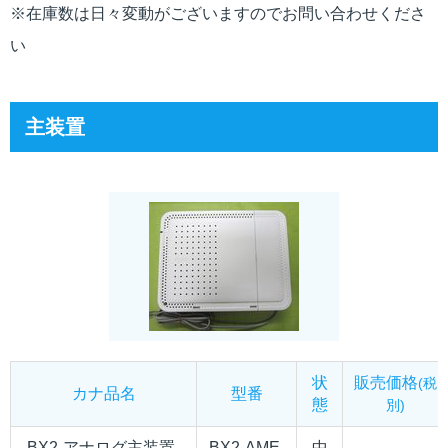
※在庫数は日々変動がございますのでお問い合わせくださ
い
主装置
状
販売価格
(税
カナ品名
型番
態
別)
BX2-アナログ主装置-
BX2-AME-
中