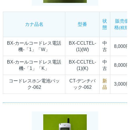
状
販売価
カナ品名
型番
態
格
(税別)
BX-カールコードレス電話
BX-CCLTEL-
中
8,000
機-「1」「W」
(1)(W)
古
BX-カールコードレス電話
BX-CCLTEL-
中
8,000
機-「1」「K」
(1)(K)
古
コードレスホン電池パッ
CT-デンチパ
新
3,000
ク-062
ック-062
品