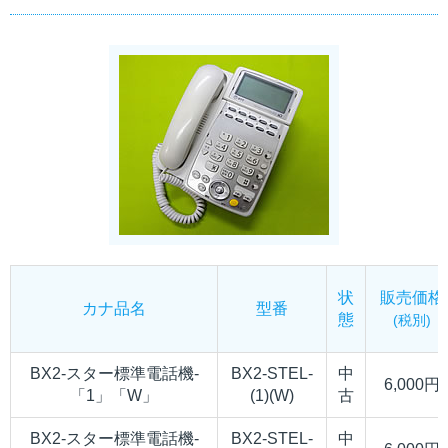
状
販売価格
カナ品名
型番
態
(税別)
BX2-スター標準電話機-
BX2-STEL-
中
6,000円
「1」「W」
(1)(W)
古
BX2-スター標準電話機-
BX2-STEL-
中