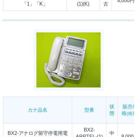
6,000円
「1」「K」
(1)(K)
古
状
販売
カナ品名
型番
態
格
(税別
BX2-
BX2-アナログ留守停電用電
中
ARPTEL-(1)
8,000