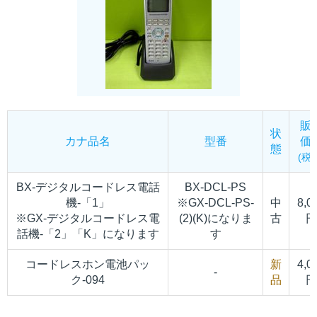
販
状
カナ品名
型番
価
態
(税
BX-デジタルコードレス電話
BX-DCL-PS
機-「1」
※GX-DCL-PS-
中
8,0
※GX-デジタルコードレス電
(2)(K)になりま
古
円
話機-「2」「K」になります
す
コードレスホン電池パッ
新
4,0
-
ク-094
品
円