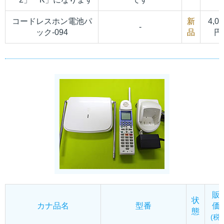
コードレスホン電池パ
新
4,00
-
ック-094
品
円
販
状
カナ品名
型番
価
態
(税